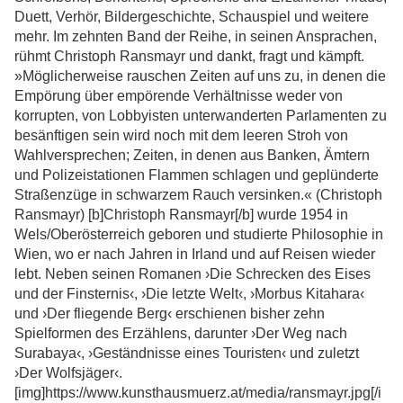
Duett, Verhör, Bildergeschichte, Schauspiel und weitere
mehr. Im zehnten Band der Reihe, in seinen Ansprachen,
rühmt Christoph Ransmayr und dankt, fragt und kämpft.
»Möglicherweise rauschen Zeiten auf uns zu, in denen die
Empörung über empörende Verhältnisse weder von
korrupten, von Lobbyisten unterwanderten Parlamenten zu
besänftigen sein wird noch mit dem leeren Stroh von
Wahlversprechen; Zeiten, in denen aus Banken, Ämtern
und Polizeistationen Flammen schlagen und geplünderte
Straßenzüge in schwarzem Rauch versinken.« (Christoph
Ransmayr) [b]Christoph Ransmayr[/b] wurde 1954 in
Wels/Oberösterreich geboren und studierte Philosophie in
Wien, wo er nach Jahren in Irland und auf Reisen wieder
lebt. Neben seinen Romanen ›Die Schrecken des Eises
und der Finsternis‹, ›Die letzte Welt‹, ›Morbus Kitahara‹
und ›Der fliegende Berg‹ erschienen bisher zehn
Spielformen des Erzählens, darunter ›Der Weg nach
Surabaya‹, ›Geständnisse eines Touristen‹ und zuletzt
›Der Wolfsjäger‹.
[img]https://www.kunsthausmuerz.at/media/ransmayr.jpg[/i