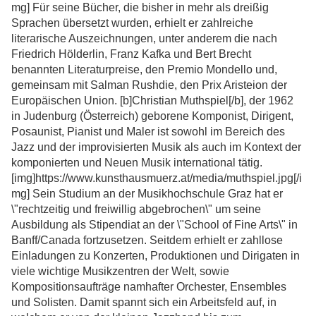
mg] Für seine Bücher, die bisher in mehr als dreißig
Sprachen übersetzt wurden, erhielt er zahlreiche
literarische Auszeichnungen, unter anderem die nach
Friedrich Hölderlin, Franz Kafka und Bert Brecht
benannten Literaturpreise, den Premio Mondello und,
gemeinsam mit Salman Rushdie, den Prix Aristeion der
Europäischen Union. [b]Christian Muthspiel[/b], der 1962
in Judenburg (Österreich) geborene Komponist, Dirigent,
Posaunist, Pianist und Maler ist sowohl im Bereich des
Jazz und der improvisierten Musik als auch im Kontext der
komponierten und Neuen Musik international tätig.
[img]https://www.kunsthausmuerz.at/media/muthspiel.jpg[/i
mg] Sein Studium an der Musikhochschule Graz hat er
\"rechtzeitig und freiwillig abgebrochen\" um seine
Ausbildung als Stipendiat an der \"School of Fine Arts\" in
Banff/Canada fortzusetzen. Seitdem erhielt er zahllose
Einladungen zu Konzerten, Produktionen und Dirigaten in
viele wichtige Musikzentren der Welt, sowie
Kompositionsaufträge namhafter Orchester, Ensembles
und Solisten. Damit spannt sich ein Arbeitsfeld auf, in