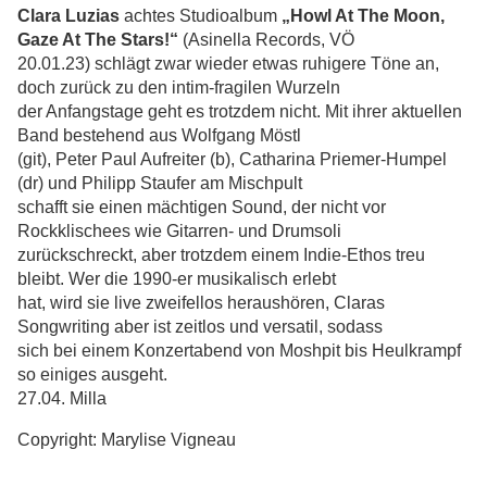
Clara Luzias
achtes Studioalbum
„Howl At The Moon,
Gaze At The Stars!“
(Asinella Records, VÖ
20.01.23) schlägt zwar wieder etwas ruhigere Töne an,
doch zurück zu den intim-fragilen Wurzeln
der Anfangstage geht es trotzdem nicht. Mit ihrer aktuellen
Band bestehend aus Wolfgang Möstl
(git), Peter Paul Aufreiter (b), Catharina Priemer-Humpel
(dr) und Philipp Staufer am Mischpult
schafft sie einen mächtigen Sound, der nicht vor
Rockklischees wie Gitarren- und Drumsoli
zurückschreckt, aber trotzdem einem Indie-Ethos treu
bleibt. Wer die 1990-er musikalisch erlebt
hat, wird sie live zweifellos heraushören, Claras
Songwriting aber ist zeitlos und versatil, sodass
sich bei einem Konzertabend von Moshpit bis Heulkrampf
so einiges ausgeht.
27.04. Milla
Copyright: Marylise Vigneau