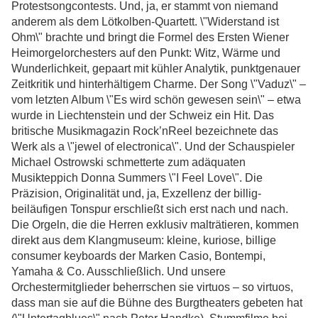
Protestsongcontests. Und, ja, er stammt von niemand
anderem als dem Lötkolben-Quartett. \"Widerstand ist
Ohm\" brachte und bringt die Formel des Ersten Wiener
Heimorgelorchesters auf den Punkt: Witz, Wärme und
Wunderlichkeit, gepaart mit kühler Analytik, punktgenauer
Zeitkritik und hinterhältigem Charme. Der Song \"Vaduz\" –
vom letzten Album \"Es wird schön gewesen sein\" – etwa
wurde in Liechtenstein und der Schweiz ein Hit. Das
britische Musikmagazin Rock’nReel bezeichnete das
Werk als a \"jewel of electronica\". Und der Schauspieler
Michael Ostrowski schmetterte zum adäquaten
Musikteppich Donna Summers \"I Feel Love\". Die
Präzision, Originalität und, ja, Exzellenz der billig-
beiläufigen Tonspur erschließt sich erst nach und nach.
Die Orgeln, die die Herren exklusiv malträtieren, kommen
direkt aus dem Klangmuseum: kleine, kuriose, billige
consumer keyboards der Marken Casio, Bontempi,
Yamaha & Co. Ausschließlich. Und unsere
Orchestermitglieder beherrschen sie virtuos – so virtuos,
dass man sie auf die Bühne des Burgtheaters gebeten hat