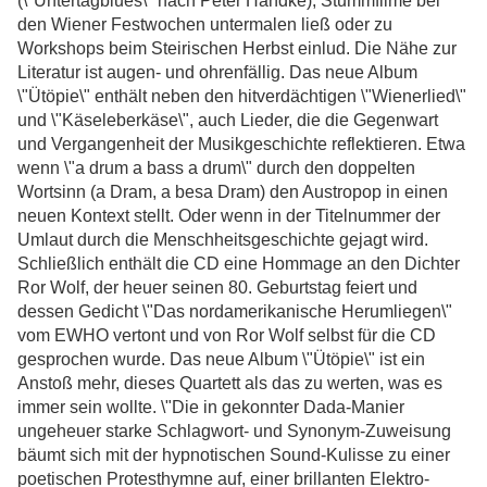
(\"Untertagblues\" nach Peter Handke), Stummfilme bei
den Wiener Festwochen untermalen ließ oder zu
Workshops beim Steirischen Herbst einlud. Die Nähe zur
Literatur ist augen- und ohrenfällig. Das neue Album
\"Ütöpie\" enthält neben den hitverdächtigen \"Wienerlied\"
und \"Käseleberkäse\", auch Lieder, die die Gegenwart
und Vergangenheit der Musikgeschichte reflektieren. Etwa
wenn \"a drum a bass a drum\" durch den doppelten
Wortsinn (a Dram, a besa Dram) den Austropop in einen
neuen Kontext stellt. Oder wenn in der Titelnummer der
Umlaut durch die Menschheitsgeschichte gejagt wird.
Schließlich enthält die CD eine Hommage an den Dichter
Ror Wolf, der heuer seinen 80. Geburtstag feiert und
dessen Gedicht \"Das nordamerikanische Herumliegen\"
vom EWHO vertont und von Ror Wolf selbst für die CD
gesprochen wurde. Das neue Album \"Ütöpie\" ist ein
Anstoß mehr, dieses Quartett als das zu werten, was es
immer sein wollte. \"Die in gekonnter Dada-Manier
ungeheuer starke Schlagwort- und Synonym-Zuweisung
bäumt sich mit der hypnotischen Sound-Kulisse zu einer
poetischen Protesthymne auf, einer brillanten Elektro-