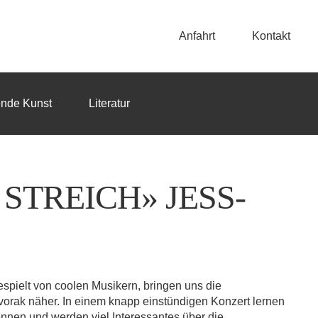
Anfahrt
Kontakt
ende Kunst
Literatur
STREICH» JESS-
espielt von coolen Musikern, bringen uns die
orak näher. In einem knapp einstündigen Konzert lernen
ennen und werden viel Interessantes über die