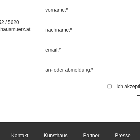
vorname:*
2 / 5620
hausmuerz.at
nachname:*
email:*
an- oder abmeldung:*
ich akzept
Kontakt
Kunsthaus
Partner
Presse