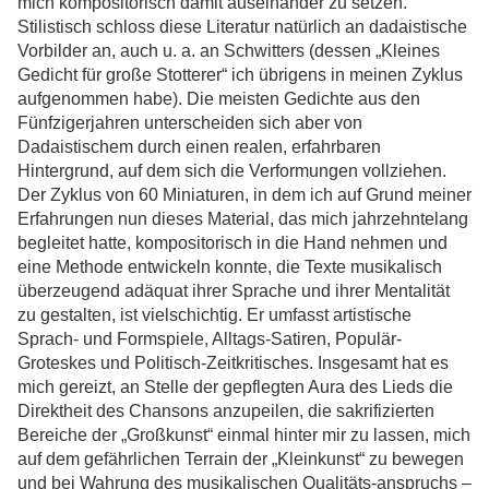
mich kompositorisch damit auseinander zu setzen.
Stilistisch schloss diese Literatur natürlich an dadaistische
Vorbilder an, auch u. a. an Schwitters (dessen „Kleines
Gedicht für große Stotterer“ ich übrigens in meinen Zyklus
aufgenommen habe). Die meisten Gedichte aus den
Fünfzigerjahren unterscheiden sich aber von
Dadaistischem durch einen realen, erfahrbaren
Hintergrund, auf dem sich die Verformungen vollziehen.
Der Zyklus von 60 Miniaturen, in dem ich auf Grund meiner
Erfahrungen nun dieses Material, das mich jahrzehntelang
begleitet hatte, kompositorisch in die Hand nehmen und
eine Methode entwickeln konnte, die Texte musikalisch
überzeugend adäquat ihrer Sprache und ihrer Mentalität
zu gestalten, ist vielschichtig. Er umfasst artistische
Sprach- und Formspiele, Alltags-Satiren, Populär-
Groteskes und Politisch-Zeitkritisches. Insgesamt hat es
mich gereizt, an Stelle der gepflegten Aura des Lieds die
Direktheit des Chansons anzupeilen, die sakrifizierten
Bereiche der „Großkunst“ einmal hinter mir zu lassen, mich
auf dem gefährlichen Terrain der „Kleinkunst“ zu bewegen
und bei Wahrung des musikalischen Qualitäts-anspruchs –