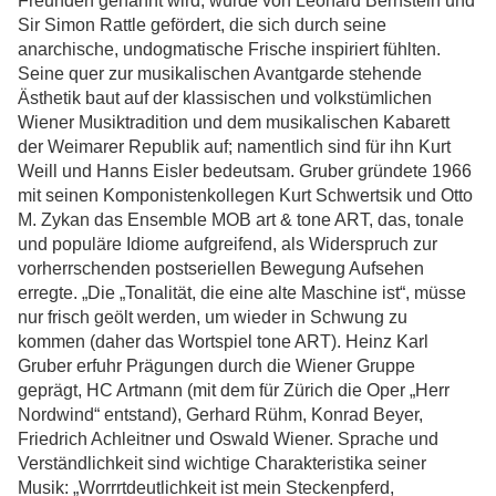
Freunden genannt wird, wurde von Leonard Bernstein und
Sir Simon Rattle gefördert, die sich durch seine
anarchische, undogmatische Frische inspiriert fühlten.
Seine quer zur musikalischen Avantgarde stehende
Ästhetik baut auf der klassischen und volkstümlichen
Wiener Musiktradition und dem musikalischen Kabarett
der Weimarer Republik auf; namentlich sind für ihn Kurt
Weill und Hanns Eisler bedeutsam. Gruber gründete 1966
mit seinen Komponistenkollegen Kurt Schwertsik und Otto
M. Zykan das Ensemble MOB art & tone ART, das, tonale
und populäre Idiome aufgreifend, als Widerspruch zur
vorherrschenden postseriellen Bewegung Aufsehen
erregte. „Die „Tonalität, die eine alte Maschine ist“, müsse
nur frisch geölt werden, um wieder in Schwung zu
kommen (daher das Wortspiel tone ART). Heinz Karl
Gruber erfuhr Prägungen durch die Wiener Gruppe
geprägt, HC Artmann (mit dem für Zürich die Oper „Herr
Nordwind“ entstand), Gerhard Rühm, Konrad Beyer,
Friedrich Achleitner und Oswald Wiener. Sprache und
Verständlichkeit sind wichtige Charakteristika seiner
Musik: „Worrrtdeutlichkeit ist mein Steckenpferd,