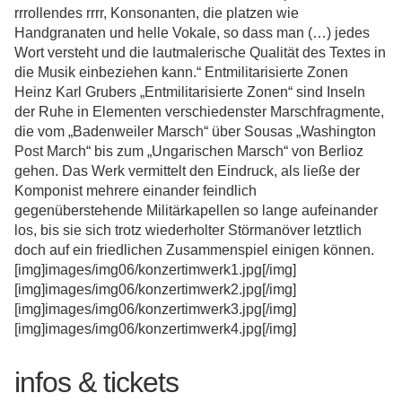
rrrollendes rrrr, Konsonanten, die platzen wie
Handgranaten und helle Vokale, so dass man (…) jedes
Wort versteht und die lautmalerische Qualität des Textes in
die Musik einbeziehen kann.“ Entmilitarisierte Zonen
Heinz Karl Grubers „Entmilitarisierte Zonen“ sind Inseln
der Ruhe in Elementen verschiedenster Marschfragmente,
die vom „Badenweiler Marsch“ über Sousas „Washington
Post March“ bis zum „Ungarischen Marsch“ von Berlioz
gehen. Das Werk vermittelt den Eindruck, als ließe der
Komponist mehrere einander feindlich
gegenüberstehende Militärkapellen so lange aufeinander
los, bis sie sich trotz wiederholter Störmanöver letztlich
doch auf ein friedlichen Zusammenspiel einigen können.
[img]images/img06/konzertimwerk1.jpg[/img]
[img]images/img06/konzertimwerk2.jpg[/img]
[img]images/img06/konzertimwerk3.jpg[/img]
[img]images/img06/konzertimwerk4.jpg[/img]
infos & tickets