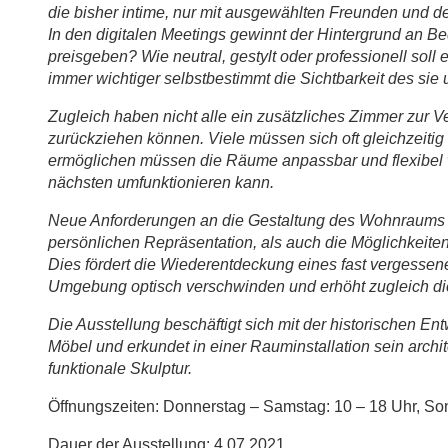
die bisher intime, nur mit ausgewählten Freunden und de
In den digitalen Meetings gewinnt der Hintergrund an B
preisgeben? Wie neutral, gestylt oder professionell so
immer wichtiger selbstbestimmt die Sichtbarkeit des si
Zugleich haben nicht alle ein zusätzliches Zimmer zur Ver
zurückziehen können. Viele müssen sich oft gleichzeiti
ermöglichen müssen die Räume anpassbar und flexibel we
nächsten umfunktionieren kann.
Neue Anforderungen an die Gestaltung des Wohnraums e
persönlichen Repräsentation, als auch die Möglichkeit
Dies fördert die Wiederentdeckung eines fast vergessen
Umgebung optisch verschwinden und erhöht zugleich die
Die Ausstellung beschäftigt sich mit der historischen E
Möbel und erkundet in einer Rauminstallation sein archit
funktionale Skulptur.
Öffnungszeiten: Donnerstag – Samstag: 10 – 18 Uhr, So
Dauer der Ausstellung: 4.07.2021