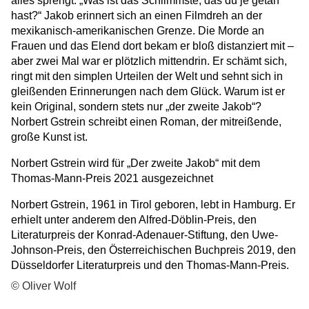
alles sprengt: „Was ist das Schlimmste, das du je getan
hast?“ Jakob erinnert sich an einen Filmdreh an der
mexikanisch-amerikanischen Grenze. Die Morde an
Frauen und das Elend dort bekam er bloß distanziert mit –
aber zwei Mal war er plötzlich mittendrin. Er schämt sich,
ringt mit den simplen Urteilen der Welt und sehnt sich in
gleißenden Erinnerungen nach dem Glück. Warum ist er
kein Original, sondern stets nur „der zweite Jakob“?
Norbert Gstrein schreibt einen Roman, der mitreißende,
große Kunst ist.
Norbert Gstrein wird für „Der zweite Jakob“ mit dem
Thomas-Mann-Preis 2021 ausgezeichnet
Norbert Gstrein, 1961 in Tirol geboren, lebt in Hamburg. Er
erhielt unter anderem den Alfred-Döblin-Preis, den
Literaturpreis der Konrad-Adenauer-Stiftung, den Uwe-
Johnson-Preis, den Österreichischen Buchpreis 2019, den
Düsseldorfer Literaturpreis und den Thomas-Mann-Preis.
© Oliver Wolf