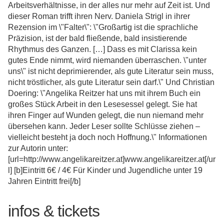
Arbeitsverhältnisse, in der alles nur mehr auf Zeit ist. Und
dieser Roman trifft ihren Nerv. Daniela Strigl in ihrer
Rezension im \"Falter\": \"Großartig ist die sprachliche
Präzision, ist der bald fließende, bald insistierende
Rhythmus des Ganzen. […] Dass es mit Clarissa kein
gutes Ende nimmt, wird niemanden überraschen. \"unter
uns\" ist nicht deprimierender, als gute Literatur sein muss,
nicht tröstlicher, als gute Literatur sein darf.\" Und Christian
Doering: \"Angelika Reitzer hat uns mit ihrem Buch ein
großes Stück Arbeit in den Lesesessel gelegt. Sie hat
ihren Finger auf Wunden gelegt, die nun niemand mehr
übersehen kann. Jeder Leser sollte Schlüsse ziehen –
vielleicht besteht ja doch noch Hoffnung.\" Informationen
zur Autorin unter:
[url=http://www.angelikareitzer.at]www.angelikareitzer.at[/ur
l] [b]Eintritt 6€ / 4€ Für Kinder und Jugendliche unter 19
Jahren Eintritt frei[/b]
infos & tickets