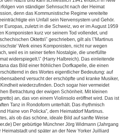
vor den Nazis und kam schliesslich 1941 endlich in New
 Erfolgen von ständiger Sehnsucht nach der Heimat
epression, denn das Kommunistische Regime vereitelte
inträchtigte ein Unfall sein Nervensystem und Gehör.
r Europas, zuletzt in die Schweiz, wo er im August 1959
ken Komponisten kurz vor seinem Tod vollendet, und
chechischen Oktetts\" geschrieben, gilt als \"Martinus
hischste’ Werk eines Komponisten, nicht nur wegen
, weil es in seiner tiefen Nostalgie, die unerfüllte
t widerspiegelt.\" (Harry Halbreich). Das einleitende
etana das Bild einer fröhlichen Dorfkapelle, die einen
erschütternd in des Wortes eigentlicher Bedeutung: auf
Lebensabend versucht der erschöpfte und kranke Musiker,
 Kindheit wiederzufinden. Doch sogar hier vermeidet
lichen Betrachtung der ewigen Schönheit. Mit kleinen
egretto) an, das von einem Violinsolo eröffnet wird. Das ist
aften Tanz in Rondoform unterhält. Das rhythmisch
 und Haine von Policka”, dem Heimatdorf Martinus.
es, als ob das schöne, ideale Bild auf sanfte Weise
er.de) Der gebürtige Münchner Jörg Widmann (Jahrgang
r Heimatstadt und später an der New Yorker Juilliard