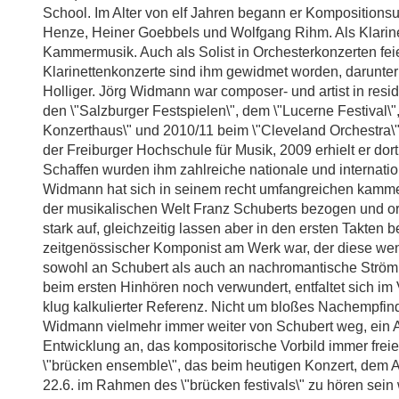
School. Im Alter von elf Jahren begann er Kompositionsun
Henze, Heiner Goebbels und Wolfgang Rihm. Als Klarinet
Kammermusik. Auch als Solist in Orchesterkonzerten feie
Klarinettenkonzerte sind ihm gewidmet worden, darunt
Holliger. Jörg Widmann war composer- und artist in resi
den \"Salzburger Festspielen\", dem \"Lucerne Festival\"
Konzerthaus\" und 2010/11 beim \"Cleveland Orchestra\".
der Freiburger Hochschule für Musik, 2009 erhielt er dort
Schaffen wurden ihm zahlreiche nationale und internati
Widmann hat sich in seinem recht umfangreichen kamme
der musikalischen Welt Franz Schuberts bezogen und orien
stark auf, gleichzeitig lassen aber in den ersten Takten
zeitgenössischer Komponist am Werk war, der diese we
sowohl an Schubert als auch an nachromantische Strömu
beim ersten Hinhören noch verwundert, entfaltet sich i
klug kalkulierter Referenz. Nicht um bloßes Nachempfind
Widmann vielmehr immer weiter von Schubert weg, ein 
Entwicklung an, das kompositorische Vorbild immer freie
\"brücken ensemble\", das beim heutigen Konzert, de
22.6. im Rahmen des \"brücken festivals\" zu hören sei