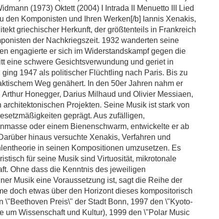
Widmann (1973) Oktett (2004) I Intrada II Menuetto III Lied
b]Zu den Komponisten und Ihren Werken[/b] Iannis Xenakis,
kt griechischer Herkunft, der größtenteils in Frankreich
mponisten der Nachkriegszeit. 1932 wanderten seine
then engagierte er sich im Widerstandskampf gegen die
tt eine schwere Gesichtsverwundung und geriet in
ging 1947 als politischer Flüchtling nach Paris. Bis zu
idaktischem Weg genähert. In den 50er Jahren nahm er
 Arthur Honegger, Darius Milhaud und Olivier Messiaen,
 architektonischen Projekten. Seine Musik ist stark von
setzmäßigkeiten geprägt. Aus zufälligen,
nmasse oder einem Bienenschwarm, entwickelte er ab
 Darüber hinaus versuchte Xenakis, Verfahren und
hlentheorie in seinen Kompositionen umzusetzen. Es
stisch für seine Musik sind Virtuosität, mikrotonale
aft. Ohne dass die Kenntnis des jeweiligen
ner Musik eine Voraussetzung ist, sagt die Reihe der
me doch etwas über den Horizont dieses kompositorisch
n \"Beethoven Preis\" der Stadt Bonn, 1997 den \"Kyoto-
te um Wissenschaft und Kultur), 1999 den \"Polar Music