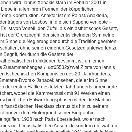
gesehen wird. Iannis Xenakis starb im Februar 2001 in
 Liebe in allen ihren Formen: der körperlichen
" eine Konstruktion. Anaktor ist ein Palast. Anaktoria,
rdenträgers von Lesbos, in die sich Sappho verliebte –
s ist von Vorteil, den Zufall als ein ästhetisches Gesetz,
l ist der Grenzbegriff der sich entwickelnden Symmetrie.
em Sinne die Negierung der durch die Tradition geerbten
ht schaffen, ohne seinen eigenen Gesetzen unterworfen zu
 Begriff, der durch die Gesetze der
mathematischen Funktionen bestimmt ist, um einen
 Zusammenhanges.\" &#65532;(zwei Zitate von Iannis
ten tschechischen Komponisten des 20. Jahrhunderts,
ie Smetana-Dvorak- Janacek ansehen, die er im Sinne
n der ersten Hälfte des letzten Jahrhunderts anreicherte.
 gefächert, wobei die Kammermusik mit 91 Werken einen
terschiedlichen Entwicklungsphasen wider, die Martinu
n französischen Neoklassizismus bis hin zu seinem
ird nur vor dem Hintergrund seiner Biographie
 eingriffen. 1923 nach Paris übersiedelt, wo er nach
smus noch musikalischen Ausdruck, sondern die wahren