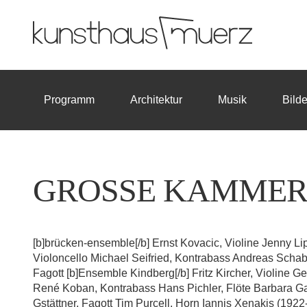
Programm
Architektur
Musik
Bild
GROSSE KAMMER
[b]brücken-ensemble[/b] Ernst Kovacic, Violine Jenny Lip
Violoncello Michael Seifried, Kontrabass Andreas Schab
Fagott [b]Ensemble Kindberg[/b] Fritz Kircher, Violine Ge
René Koban, Kontrabass Hans Pichler, Flöte Barbara Ga
Gstättner, Fagott Tim Purcell, Horn Iannis Xenakis (192