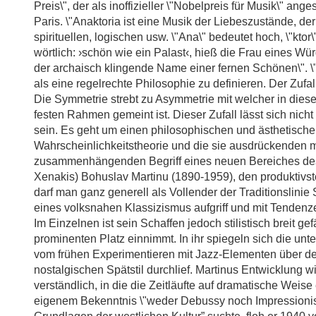
Preis\", der als inoffizieller \"Nobelpreis für Musik\" an
Paris. \"Anaktoria ist eine Musik der Liebeszustände, der
spirituellen, logischen usw. \"Ana\" bedeutet hoch, \"ktor\
wörtlich: ›schön wie ein Palast‹, hieß die Frau eines Wü
der archaisch klingende Name einer fernen Schönen\". \"E
als eine regelrechte Philosophie zu definieren. Der Zufal
Die Symmetrie strebt zu Asymmetrie mit welcher in dies
festen Rahmen gemeint ist. Dieser Zufall lässt sich nic
sein. Es geht um einen philosophischen und ästhetischen
Wahrscheinlichkeitstheorie und die sie ausdrückenden 
zusammenhängenden Begriff eines neuen Bereiches des
Xenakis) Bohuslav Martinu (1890-1959), den produktivs
darf man ganz generell als Vollender der Traditionslin
eines volksnahen Klassizismus aufgriff und mit Tendenze
Im Einzelnen ist sein Schaffen jedoch stilistisch breit
prominenten Platz einnimmt. In ihr spiegeln sich die un
vom frühen Experimentieren mit Jazz-Elementen über de
nostalgischen Spätstil durchlief. Martinus Entwicklung w
verständlich, in die die Zeitläufte auf dramatische Weise
eigenem Bekenntnis \"weder Debussy noch Impressioni