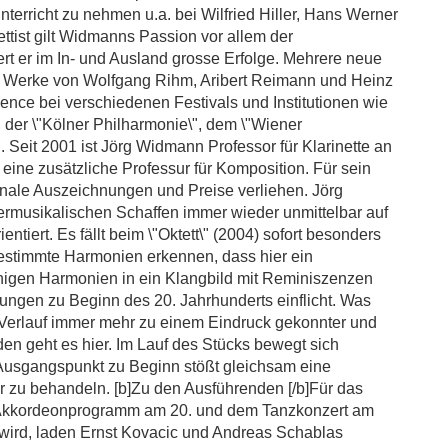
terricht zu nehmen u.a. bei Wilfried Hiller, Hans Werner
tist gilt Widmanns Passion vor allem der
rt er im In- und Ausland grosse Erfolge. Mehrere neue
er Werke von Wolfgang Rihm, Aribert Reimann und Heinz
dence bei verschiedenen Festivals und Institutionen wie
, der \"Kölner Philharmonie\", dem \"Wiener
 Seit 2001 ist Jörg Widmann Professor für Klarinette an
 eine zusätzliche Professur für Komposition. Für sein
onale Auszeichnungen und Preise verliehen. Jörg
rmusikalischen Schaffen immer wieder unmittelbar auf
tiert. Es fällt beim \"Oktett\" (2004) sofort besonders
 bestimmte Harmonien erkennen, dass hier ein
nigen Harmonien in ein Klangbild mit Reminiszenzen
ngen zu Beginn des 20. Jahrhunderts einflicht. Was
m Verlauf immer mehr zu einem Eindruck gekonnter und
en geht es hier. Im Lauf des Stücks bewegt sich
Ausgangspunkt zu Beginn stößt gleichsam eine
r zu behandeln. [b]Zu den Ausführenden [/b]Für das
m Akkordeonprogramm am 20. und dem Tanzkonzert am
n wird, laden Ernst Kovacic und Andreas Schablas