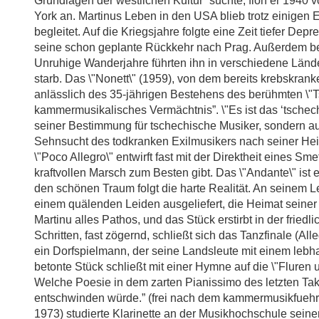
Grundlagen der westlichen Kultur” suchte, floh er 1940 
York an. Martinus Leben in den USA blieb trotz einigen
begleitet. Auf die Kriegsjahre folgte eine Zeit tiefer D
seine schon geplante Rückkehr nach Prag. Außerdem bee
Unruhige Wanderjahre führten ihn in verschiedene Lände
starb. Das \"Nonett\" (1959), von dem bereits krebskran
anlässlich des 35-jährigen Bestehens des berühmten \"Ts
kammermusikalisches Vermächtnis”. \"Es ist das ‘tschec
seiner Bestimmung für tschechische Musiker, sondern auch
Sehnsucht des todkranken Exilmusikers nach seiner Heima
\"Poco Allegro\" entwirft fast mit der Direktheit eines Sm
kraftvollen Marsch zum Besten gibt. Das \"Andante\" ist 
den schönen Traum folgt die harte Realität. An seinem 
einem quälenden Leiden ausgeliefert, die Heimat seiner
Martinu alles Pathos, und das Stück erstirbt in der fried
Schritten, fast zögernd, schließt sich das Tanzfinale (All
ein Dorfspielmann, der seine Landsleute mit einem lebh
betonte Stück schließt mit einer Hymne auf die \"Fluren
Welche Poesie in dem zarten Pianissimo des letzten Takt
entschwinden würde.” (frei nach dem kammermusikfuehr
1973) studierte Klarinette an der Musikhochschule seine