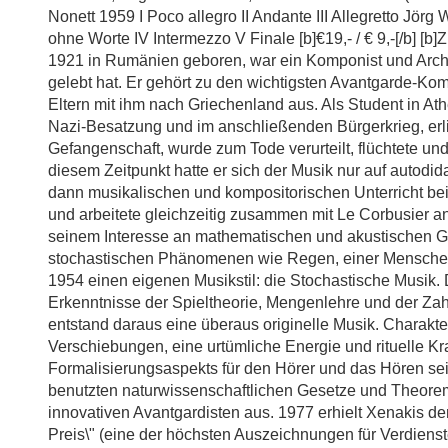
Nonett 1959 I Poco allegro II Andante III Allegretto Jörg 
ohne Worte IV Intermezzo V Finale [b]€19,- / € 9,-[/b] [
1921 in Rumänien geboren, war ein Komponist und Archite
gelebt hat. Er gehört zu den wichtigsten Avantgarde-Ko
Eltern mit ihm nach Griechenland aus. Als Student in A
Nazi-Besatzung und im anschließenden Bürgerkrieg, erli
Gefangenschaft, wurde zum Tode verurteilt, flüchtete und 
diesem Zeitpunkt hatte er sich der Musik nur auf autod
dann musikalischen und kompositorischen Unterricht bei
und arbeitete gleichzeitig zusammen mit Le Corbusier an
seinem Interesse an mathematischen und akustischen Ge
stochastischen Phänomenen wie Regen, einer Mensche
1954 einen eigenen Musikstil: die Stochastische Musik.
Erkenntnisse der Spieltheorie, Mengenlehre und der Za
entstand daraus eine überaus originelle Musik. Charakteri
Verschiebungen, eine urtümliche Energie und rituelle Kr
Formalisierungsaspekts für den Hörer und das Hören sei
benutzten naturwissenschaftlichen Gesetze und Theore
innovativen Avantgardisten aus. 1977 erhielt Xenakis de
Preis\" (eine der höchsten Auszeichnungen für Verdiens